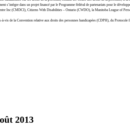
nt s’intègre dans un projet financé par le Programme fédéral de partenariats pour le développ
Centre Inc (CMDCI), Citizens With Disabilities – Ontario (CWDO), la Manitoba League of Person
n vis-à-vis de la Convention relative aux droits des personnes handicapées (CDPH), du Protocole 
août 2013