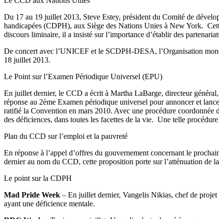
Le CCD aux Nations Unies
Du 17 au 19 juillet 2013, Steve Estey, président du Comité de dévelop
handicapées (CDPH), aux Siège des Nations Unies à New York. Cette
discours liminaire, il a insisté sur l’importance d’établir des partenar
De concert avec l’UNICEF et le SCDPH-DESA, l’Organisation mondial
18 juillet 2013.
Le Point sur l’Examen Périodique Universel (EPU)
En juillet dernier, le CCD a écrit à Martha LaBarge, directeur général,
réponse au 2ème Examen périodique universel pour annoncer et lancer 
ratifié la Convention en mars 2010. Avec une procédure coordonnée de 
des déficiences, dans toutes les facettes de la vie. Une telle procédur
Plan du CCD sur l’emploi et la pauvreté
En réponse à l’appel d’offres du gouvernement concernant le prochai
dernier au nom du CCD, cette proposition porte sur l’atténuation de la
Le point sur la CDPH
Mad Pride Week
– En juillet dernier, Vangelis Nikias, chef de proj
ayant une déficience mentale.