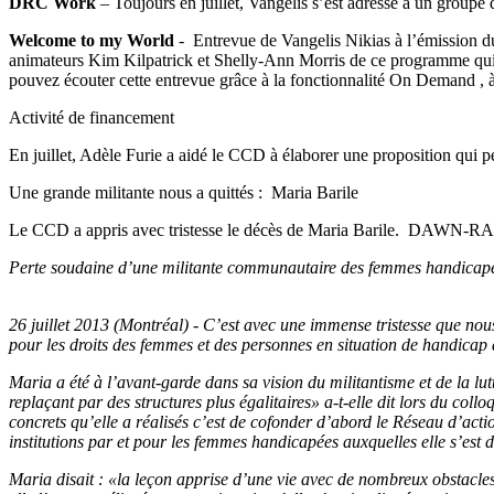
DRC Work
– Toujours en juillet, Vangelis s’est adressé à un groupe
Welcome to my World
- Entrevue de Vangelis Nikias à l’émission 
animateurs Kim Kilpatrick et Shelly-Ann Morris de ce programme qui 
pouvez écouter cette entrevue grâce à la fonctionnalité On Demand , à
Activité de financement
En juillet, Adèle Furie a aidé le CCD à élaborer une proposition qui pe
Une grande militante nous a quittés : Maria Barile
Le CCD a appris avec tristesse le décès de Maria Barile. DAWN-RAFH
Perte soudaine d’une militante communautaire des femmes handicap
26 juillet 2013 (Montréal) - C’est avec une immense tristesse que nou
pour les droits des femmes et des personnes en situation de handicap
Maria a été à l’avant-garde dans sa vision du militantisme et de la lu
replaçant par des structures plus égalitaires» a-t-elle dit lors du co
concrets qu’elle a réalisés c’est de cofonder d’abord le Réseau d’
institutions par et pour les femmes handicapées auxquelles elle s’es
Maria disait : «la leçon apprise d’une vie avec de nombreux obstacles,