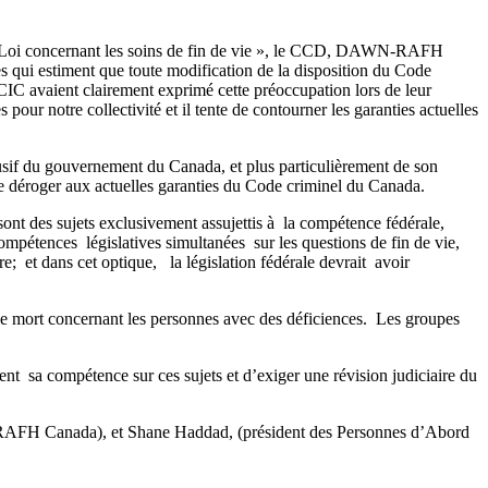
2, « Loi concernant les soins de fin de vie », le CCD, DAWN-RAFH
qui estiment que toute modification de la disposition du Code
ACIC avaient clairement exprimé cette préoccupation lors de leur
our notre collectivité et il tente de contourner les garanties actuelles
sif du gouvernement du Canada, et plus particulièrement de son
de déroger aux actuelles garanties du Code criminel du Canada.
t des sujets exclusivement assujettis à la compétence fédérale,
mpétences législatives simultanées sur les questions de fin de vie,
e; et dans cet optique, la législation fédérale devrait avoir
u de mort concernant les personnes avec des déficiences. Les groupes
 compétence sur ces sujets et d’exiger une révision judiciaire du
N-RAFH Canada), et Shane Haddad, (président des Personnes d’Abord