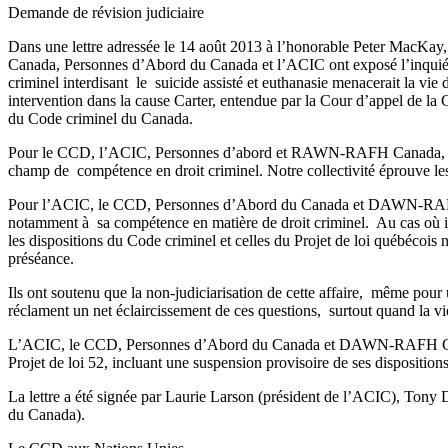
Demande de révision judiciaire
Dans une lettre adressée le 14 août 2013 à l’honorable Peter MacKay,
Canada, Personnes d’Abord du Canada et l’ACIC ont exposé l’inquiétu
criminel interdisant le suicide assisté et euthanasie menacerait la vi
intervention dans la cause Carter, entendue par la Cour d’appel de la C
du Code criminel du Canada.
Pour le CCD, l’ACIC, Personnes d’abord et RAWN-RAFH Canada, les qu
champ de compétence en droit criminel. Notre collectivité éprouve les
Pour l’ACIC, le CCD, Personnes d’Abord du Canada et DAWN-RAFH Canad
notamment à sa compétence en matière de droit criminel. Au cas où il 
les dispositions du Code criminel et celles du Projet de loi québécois 
préséance.
Ils ont soutenu que la non-judiciarisation de cette affaire, même pour
réclament un net éclaircissement de ces questions, surtout quand la vie
L’ACIC, le CCD, Personnes d’Abord du Canada et DAWN-RAFH Canada 
Projet de loi 52, incluant une suspension provisoire de ses disposition
La lettre a été signée par Laurie Larson (président de l’ACIC), T
du Canada).