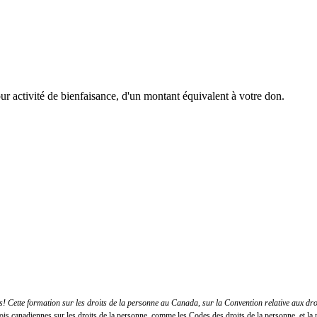
r activité de bienfaisance, d'un montant équivalent à votre don.
 Cette formation sur les droits de la personne au Canada, sur la Convention relative aux dr
lois canadiennes sur les droits de la personne, comme les Codes des droits de la personne, et