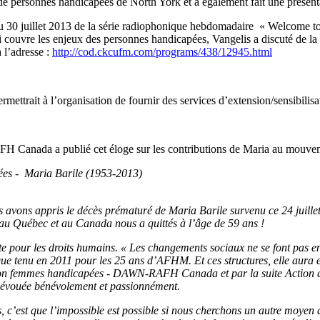
 de personnes handicapées de North York et a également fait une présent
du 30 juillet 2013 de la série radiophonique hebdomadaire « Welcome t
couvre les enjeux des personnes handicapées, Vangelis a discuté de la
 l’adresse :
http://cod.ckcufm.com/programs/438/12945.html
rmettrait à l’organisation de fournir des services d’extension/sensibili
 Canada a publié cet éloge sur les contributions de Maria au mouvem
ées - Maria Barile (1953-2013)
s avons appris le décès prématuré de Maria Barile survenu ce 24 juillet
 au Québec et au Canada nous a quittés à l’âge de 59 ans !
tte pour les droits humains. « Les changements sociaux ne se font pas en
lloque tenu en 2011 pour les 25 ans d’AFHM. Et ces structures, elle aura
action femmes handicapées - DAWN-RAFH Canada et par la suite Action 
t dévouée bénévolement et passionnément.
 c’est que l’impossible est possible si nous cherchons un autre moyen de