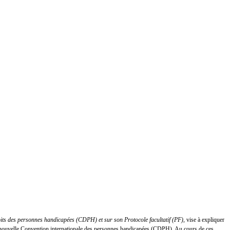
oits des personnes handicapées (CDPH) et sur son Protocole facultatif (PF)
, vise à expliquer
 la nouvelle Convention internationale des personnes handicapées (CDPH). Au cours de ces