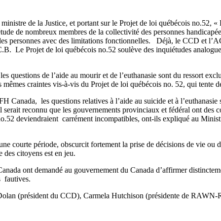
 ministre de la Justice, et portant sur le Projet de loi québécois no.5
de de nombreux membres de la collectivité des personnes handicapées 
e des personnes avec des limitations fonctionnelles. Déjà, le CCD et l’
.B. Le Projet de loi québécois no.52 soulève des inquiétudes analogues p
estions de l’aide au mourir et de l’euthanasie sont du ressort exclu
 mêmes craintes vis-à-vis du Projet de loi québécois no. 52, qui tente 
a, les questions relatives à l’aide au suicide et à l’euthanasie son
serait reconnu que les gouvernements provinciaux et fédéral ont des co
no.52 deviendraient carrément incompatibles, ont-ils expliqué au Ministr
 une courte période, obscurcit fortement la prise de décisions de vie o
 des citoyens est en jeu.
ont demandé au gouvernement du Canada d’affirmer distinctement sa
s fautives.
ony Dolan (président du CCD), Carmela Hutchison (présidente de RAW