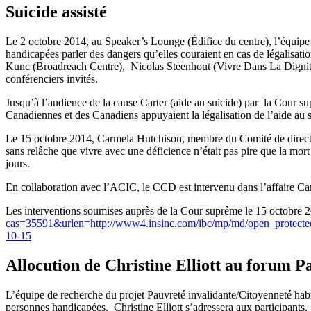
Suicide assisté
Le 2 octobre 2014, au Speaker’s Lounge (Édifice du centre), l’équip
handicapées parler des dangers qu’elles couraient en cas de légalisati
Kunc (Broadreach Centre), Nicolas Steenhout (Vivre Dans La Dignité
conférenciers invités.
Jusqu’à l’audience de la cause Carter (aide au suicide) par la Cour s
Canadiennes et des Canadiens appuyaient la légalisation de l’aide au s
Le 15 octobre 2014, Carmela Hutchison, membre du Comité de directio
sans relâche que vivre avec une déficience n’était pas pire que la mor
jours.
En collaboration avec l’ACIC, le CCD est intervenu dans l’affaire C
Les interventions soumises auprès de la Cour suprême le 15 octobre 2
cas=35591&urlen=http://www4.insinc.com/ibc/mp/md/open_protect
10-15
Allocution de Christine Elliott au forum P
L’équipe de recherche du projet Pauvreté invalidante/Citoyenneté habili
personnes handicapées. Christine Elliott s’adressera aux participants.