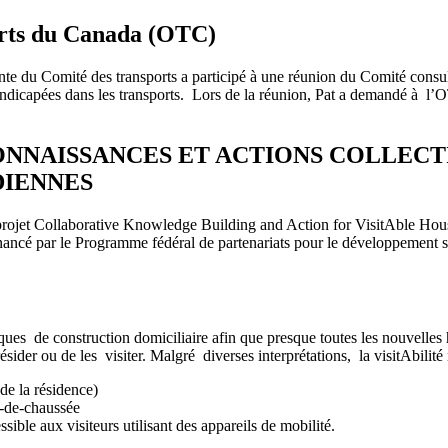
ports du Canada (OTC)
e du Comité des transports a participé à une réunion du Comité consult
andicapées dans les transports. Lors de la réunion, Pat a demandé à l’
NNAISSANCES ET ACTIONS COLLECTI
DIENNES
rojet Collaborative Knowledge Building and Action for VisitAble Housi
nancé par le Programme fédéral de partenariats pour le développement 
ues de construction domiciliaire afin que presque toutes les nouvelles 
sider ou de les visiter. Malgré diverses interprétations, la visitAbilité re
 de la résidence)
z-de-chaussée
ible aux visiteurs utilisant des appareils de mobilité.