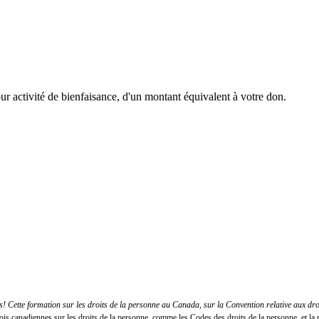
r activité de bienfaisance, d'un montant équivalent à votre don.
 Cette formation sur les droits de la personne au Canada, sur la Convention relative aux dr
lois canadiennes sur les droits de la personne, comme les Codes des droits de la personne, et