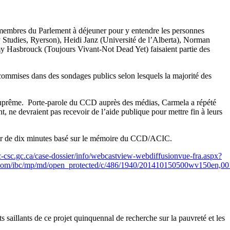
 membres du Parlement à déjeuner pour y entendre les personnes
ty Studies, Ryerson), Heidi Janz (Université de l’Alberta), Norman
y Hasbrouck (Toujours Vivant-Not Dead Yet) faisaient partie des
commises dans des sondages publics selon lesquels la majorité des
 suprême. Porte-parole du CCD auprès des médias, Carmela a répété
, ne devraient pas recevoir de l’aide publique pour mettre fin à leurs
oyer de dix minutes basé sur le mémoire du CCD/ACIC.
-csc.gc.ca/case-dossier/info/webcastview-webdiffusionvue-fra.aspx?
.com/ibc/mp/md/open_protected/c/486/1940/201410150500wv150en,0
 saillants de ce projet quinquennal de recherche sur la pauvreté et les