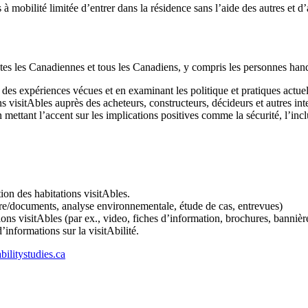
mobilité limitée d’entrer dans la résidence sans l’aide des autres et d’a
tes les Canadiennes et tous les Canadiens, y compris les personnes handi
s expériences vécues et en examinant les politique et pratiques actuelles
s visitAbles auprès des acheteurs, constructeurs, décideurs et autres int
mettant l’accent sur les implications positives comme la sécurité, l’inclu
ion des habitations visitAbles.
ature/documents, analyse environnementale, étude de cas, entrevues)
ions visitAbles (par ex., video, fiches d’information, brochures, bannièr
’informations sur la visitAbilité.
ilitystudies.ca