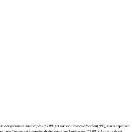
oits des personnes handicapées (CDPH) et sur son Protocole facultatif (PF)
, vise à expliquer
 la nouvelle Convention internationale des personnes handicapées (CDPH). Au cours de ces