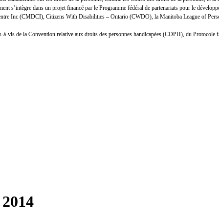
nt s’intègre dans un projet financé par le Programme fédéral de partenariats pour le développ
Centre Inc (CMDCI), Citizens With Disabilities – Ontario (CWDO), la Manitoba League of Person
n vis-à-vis de la Convention relative aux droits des personnes handicapées (CDPH), du Protocole 
 2014