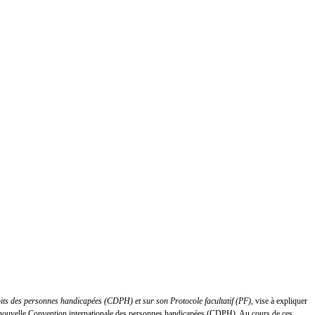
oits des personnes handicapées (CDPH) et sur son Protocole facultatif (PF)
, vise à expliquer
 la nouvelle Convention internationale des personnes handicapées (CDPH). Au cours de ces