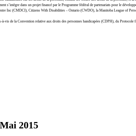
nt s’intègre dans un projet financé par le Programme fédéral de partenariats pour le développ
Centre Inc (CMDCI), Citizens With Disabilities – Ontario (CWDO), la Manitoba League of Person
n vis-à-vis de la Convention relative aux droits des personnes handicapées (CDPH), du Protocole 
 Mai 2015