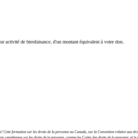
r activité de bienfaisance, d'un montant équivalent à votre don.
 Cette formation sur les droits de la personne au Canada, sur la Convention relative aux dr
lois canadiennes sur les droits de la personne, comme les Codes des droits de la personne, et