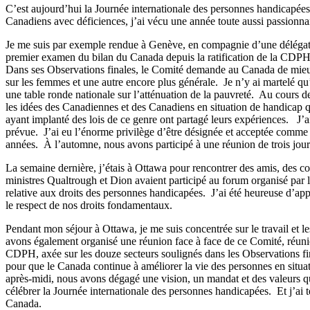
C’est aujourd’hui la Journée internationale des personnes handicapée
Canadiens avec déficiences, j’ai vécu une année toute aussi passionna
Je me suis par exemple rendue à Genève, en compagnie d’une délégati
premier examen du bilan du Canada depuis la ratification de la CDPH.
Dans ses Observations finales, le Comité demande au Canada de mieux re
sur les femmes et une autre encore plus générale. Je n’y ai martelé q
une table ronde nationale sur l’atténuation de la pauvreté. Au cours de
les idées des Canadiennes et des Canadiens en situation de handicap qu
ayant implanté des lois de ce genre ont partagé leurs expériences. J’ai
prévue. J’ai eu l’énorme privilège d’être désignée et acceptée comme
années. À l’automne, nous avons participé à une réunion de trois jou
La semaine dernière, j’étais à Ottawa pour rencontrer des amis, des c
ministres Qualtrough et Dion avaient participé au forum organisé par 
relative aux droits des personnes handicapées. J’ai été heureuse d’app
le respect de nos droits fondamentaux.
Pendant mon séjour à Ottawa, je me suis concentrée sur le travail et 
avons également organisé une réunion face à face de ce Comité, réun
CDPH, axée sur les douze secteurs soulignés dans les Observations f
pour que le Canada continue à améliorer la vie des personnes en situat
après-midi, nous avons dégagé une vision, un mandat et des valeurs qui
célébrer la Journée internationale des personnes handicapées. Et j
Canada.