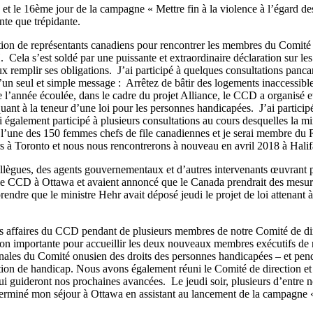
s et le 16ème jour de la campagne « Mettre fin à la violence à l’égard 
nte que trépidante.
on de représentants canadiens pour rencontrer les membres du Comité 
 Cela s’est soldé par une puissante et extraordinaire déclaration sur l
mplir ses obligations. J’ai participé à quelques consultations pancanad
u’un seul et simple message : Arrêtez de bâtir des logements inaccessib
 l’année écoulée, dans le cadre du projet Alliance, le CCD a organisé et
ant à la teneur d’une loi pour les personnes handicapées. J’ai participé
 également participé à plusieurs consultations au cours desquelles la mi
 l’une des 150 femmes chefs de file canadiennes et je serai membre du 
rs à Toronto et nous nous rencontrerons à nouveau en avril 2018 à Halif
ollègues, des agents gouvernementaux et d’autres intervenants œuvrant po
le CCD à Ottawa et avaient annoncé que le Canada prendrait des mesures
rendre que le ministre Hehr avait déposé jeudi le projet de loi attenant 
les affaires du CCD pendant de plusieurs membres de notre Comité de di
ion importante pour accueillir les deux nouveaux membres exécutifs d
inales du Comité onusien des droits des personnes handicapées – et pe
ion de handicap. Nous avons également réuni le Comité de direction et l
 guideront nos prochaines avancées. Le jeudi soir, plusieurs d’entre no
’ai terminé mon séjour à Ottawa en assistant au lancement de la camp