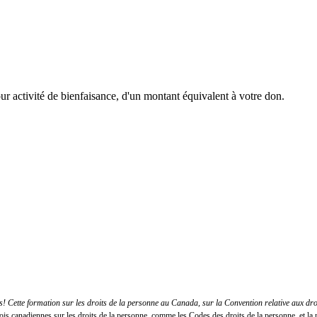
r activité de bienfaisance, d'un montant équivalent à votre don.
 Cette formation sur les droits de la personne au Canada, sur la Convention relative aux dr
lois canadiennes sur les droits de la personne, comme les Codes des droits de la personne, et