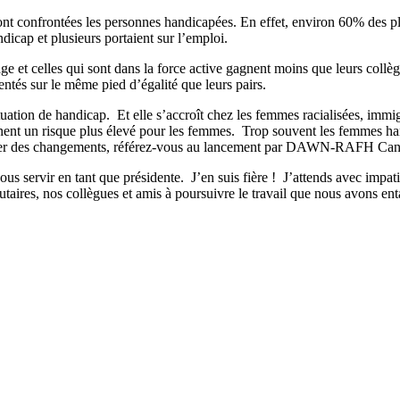
s sont confrontées les personnes handicapées. En effet, environ 60% des
dicap et plusieurs portaient sur l’emploi.
 et celles qui sont dans la force active gagnent moins que leurs collè
entés sur le même pied d’égalité que leurs pairs.
uation de handicap. Et elle s’accroît chez les femmes racialisées, immig
nent un risque plus élevé pour les femmes. Trop souvent les femmes ha
diquer des changements, référez-vous au lancement par DAWN-RAFH Cana
vous servir en tant que présidente. J’en suis fière ! J’attends avec imp
aires, nos collègues et amis à poursuivre le travail que nous avons ent