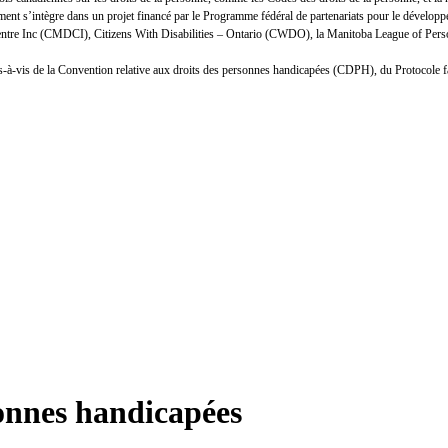
nt s’intègre dans un projet financé par le Programme fédéral de partenariats pour le développ
Centre Inc (CMDCI), Citizens With Disabilities – Ontario (CWDO), la Manitoba League of Person
n vis-à-vis de la Convention relative aux droits des personnes handicapées (CDPH), du Protocole 
sonnes handicapées