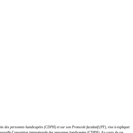
oits des personnes handicapées (CDPH) et sur son Protocole facultatif (PF)
, vise à expliquer
 la nouvelle Convention internationale des personnes handicapées (CDPH). Au cours de ces