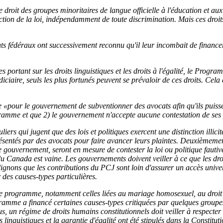
 droit des groupes minoritaires de langue officielle à l'éducation et au
ction de la loi, indépendamment de toute discrimination. Mais ces droits
ts fédéraux ont successivement reconnu qu'il leur incombait de financer 
ortant sur les droits linguistiques et les droits à l'égalité, le Progr
ciaire, seuls les plus fortunés peuvent se prévaloir de ces droits. Cela e
ue «pour le gouvernement de subventionner des avocats afin qu'ils puisse
gramme et que 2) le gouvernement n'accepte aucune contestation de ses p
ers qui jugent que des lois et politiques exercent une distinction illicit
eprésentés par des avocats pour faire avancer leurs plaintes. Deuxièmem
le gouvernement, seront en mesure de contester la loi ou politique fauti
e du Canada est vaine. Les gouvernements doivent veiller à ce que les dro
gnons que les contributions du PCJ sont loin d'assurer un accès universel 
 des causes-types particulières.
e programme, notamment celles liées au mariage homosexuel, au droit d
ramme a financé certaines causes-types critiquées par quelques groupes 
un régime de droits humains constitutionnels doit veiller à respecter la
s linguistiques et la garantie d'égalité ont été stipulés dans la Constitut