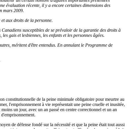
soutenir un certain nombre d'affaires importantes présentées
 une évaluation récente, il y a encore certaines dimensions des
'en mars 2009.
et aux droits de la personne.
anadiens susceptibles de se prévaloir de la garantie des droits à
les gais et lesbiennes, les enfants et les personnes âgées.
 autres, méritent d'être entendus. En annulant le Programme de
.
n constitutionnelle de la peine minimale obligatoire pour meurtre au
mer, l'emprisonnement à vie représentait une peine cruelle et inusitée,
 moins un jour, avec un an passé en centre correctionnel et un an
s d'emprisonnement.
yen de défense fondé sur la nécessité et que la peine était tout aussi