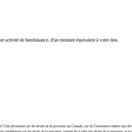
r activité de bienfaisance, d'un montant équivalent à votre don.
 Cette formation sur les droits de la personne au Canada, sur la Convention relative aux dr
lois canadiennes sur les droits de la personne, comme les Codes des droits de la personne, et