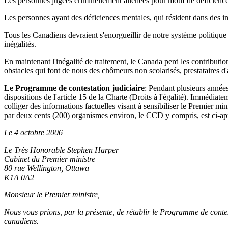
Les personnes jugées criminellement aliénées pour motif de déficience me
Les personnes ayant des déficiences mentales, qui résident dans des ins
Tous les Canadiens devraient s'enorgueillir de notre système politique 
inégalités.
En maintenant l'inégalité de traitement, le Canada perd les contribut
obstacles qui font de nous des chômeurs non scolarisés, prestataires d'ai
Le Programme de contestation judiciaire
: Pendant plusieurs années
dispositions de l'article 15 de la Charte (Droits à l'égalité). Immédiat
colliger des informations factuelles visant à sensibiliser le Premier m
par deux cents (200) organismes environ, le CCD y compris, est ci-apr
Le 4 octobre 2006
Le Très Honorable Stephen Harper
Cabinet du Premier ministre
80 rue Wellington, Ottawa
K1A 0A2
Monsieur le Premier ministre,
Nous vous prions, par la présente, de rétablir le Programme de contes
canadiens.