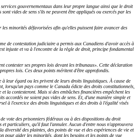
x services gouvernementaux dans leur propre langue ainsi que le droit
 sont vides de sens s'ils ne peuvent être appliqués ou exercés par les
les minorités défavorisées afin qu'elles puissent faire avancer des
amme de contestation judiciaire a permis aux Canadiens d'avoir accès à
st injuste et va à l'encontre de la règle de droit, principe fondamental
nt contester ses propres lois devant les tribunaux». Cette déclaration
ropres lois. Ces deux points méritent d'être approfondis.
e à leur égard ou les privent de leurs droits linguistiques. À cause de
ent, lorsqu'un pays comme le Canada édicte des droits constitutionnels,
ve et la contesteront. Mais si des embûches financières empêchent les
its accordés ne soient pas vides de sens. Et, d'une manière simple et
à l'exercice des droits linguistiques et des droits à l'égalité visés
e vote des prisonniers fédéraux ou à des dispositions du droit
et particuliers, qu'il faut l'annuler. Aucun d'entre nous n'approuvera
 diversité des plaintes, des points de vue et des expériences de vie et
ion pour aider les minorités, dont les besoins et les points de vue