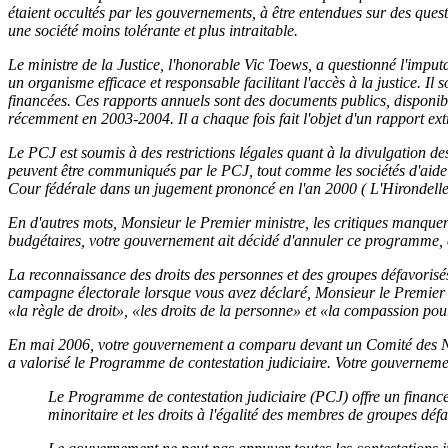
étaient occultés par les gouvernements, à être entendues sur des ques
une société moins tolérante et plus intraitable.
Le ministre de la Justice, l'honorable Vic Toews, a questionné l'impu
un organisme efficace et responsable facilitant l'accès à la justice. I
financées. Ces rapports annuels sont des documents publics, disponibl
récemment en 2003-2004. Il a chaque fois fait l'objet d'un rapport e
Le PCJ est soumis à des restrictions légales quant à la divulgation de
peuvent être communiqués par le PCJ, tout comme les sociétés d'aide j
Cour fédérale dans un jugement prononcé en l'an 2000 ( L'Hirondelle 
En d'autres mots, Monsieur le Premier ministre, les critiques manquen
budgétaires, votre gouvernement ait décidé d'annuler ce programme, 
La reconnaissance des droits des personnes et des groupes défavorisé
campagne électorale lorsque vous avez déclaré, Monsieur le Premier M
«la règle de droit», «les droits de la personne» et «la compassion pou
En mai 2006, votre gouvernement a comparu devant un Comité des Nat
a valorisé le Programme de contestation judiciaire. Votre gouverneme
Le Programme de contestation judiciaire (PCJ) offre un financem
minoritaire et les droits à l'égalité des membres de groupes défa