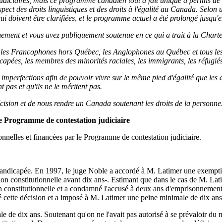
udiciaires, mais ce programme canadien tout à fait unique a permis de 
spect des droits linguistiques et des droits à l'égalité au Canada. Selon
ui doivent être clarifiées, et le programme actuel a été prolongé jusqu
ment et vous avez publiquement soutenue en ce qui a trait à la Charte 
es Francophones hors Québec, les Anglophones au Québec et tous les C
pées, les membres des minorités raciales, les immigrants, les réfugiés, 
 imperfections afin de pouvoir vivre sur le même pied d'égalité que les
t pas et qu'ils ne le méritent pas.
cision et de nous rendre un Canada soutenant les droits de la personne
 le Programme de contestation judiciaire
nnelles et financées par le Programme de contestation judiciaire.
handicapée. En 1997, le juge Noble a accordé à M. Latimer une exemptio
on constitutionnelle avant dix ans-. Estimant que dans le cas de M. Lati
ion constitutionnelle et a condamné l'accusé à deux ans d'emprisonnement
é cette décision et a imposé à M. Latimer une peine minimale de dix an
e dix ans. Soutenant qu'on ne l'avait pas autorisé à se prévaloir du mo