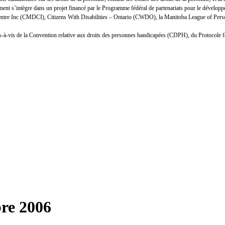
nt s’intègre dans un projet financé par le Programme fédéral de partenariats pour le développ
Centre Inc (CMDCI), Citizens With Disabilities – Ontario (CWDO), la Manitoba League of Person
n vis-à-vis de la Convention relative aux droits des personnes handicapées (CDPH), du Protocole 
bre 2006