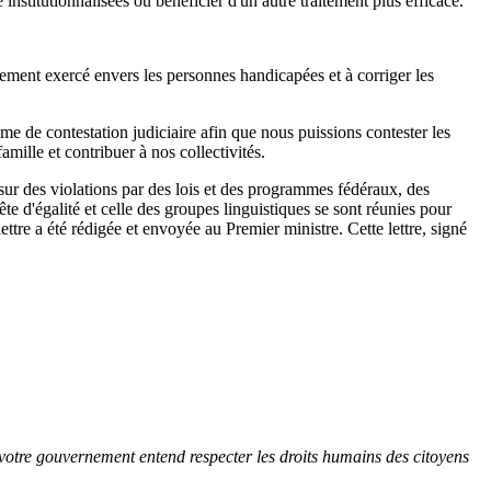
institutionnalisées ou bénéficier d'un autre traitement plus efficace.
itement exercé envers les personnes handicapées et à corriger les
e de contestation judiciaire afin que nous puissions contester les
amille et contribuer à nos collectivités.
sur des violations par des lois et des programmes fédéraux, des
te d'égalité et celle des groupes linguistiques se sont réunies pour
ttre a été rédigée et envoyée au Premier ministre. Cette lettre, signé
 votre gouvernement entend respecter les droits humains des citoyens