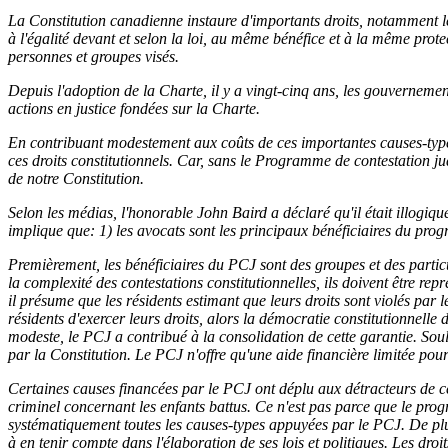
La Constitution canadienne instaure d'importants droits, notamment le
à l'égalité devant et selon la loi, au même bénéfice et à la même prote
personnes et groupes visés.
Depuis l'adoption de la Charte, il y a vingt-cinq ans, les gouvernemen
actions en justice fondées sur la Charte.
En contribuant modestement aux coûts de ces importantes causes-types p
ces droits constitutionnels. Car, sans le Programme de contestation judi
de notre Constitution.
Selon les médias, l'honorable John Baird a déclaré qu'il était illogiq
implique que: 1) les avocats sont les principaux bénéficiaires du pro
Premièrement, les bénéficiaires du PCJ sont des groupes et des particuli
la complexité des contestations constitutionnelles, ils doivent être r
il présume que les résidents estimant que leurs droits sont violés par 
résidents d'exercer leurs droits, alors la démocratie constitutionnell
modeste, le PCJ a contribué à la consolidation de cette garantie. Souli
par la Constitution. Le PCJ n'offre qu'une aide financière limitée pour
Certaines causes financées par le PCJ ont déplu aux détracteurs de c
criminel concernant les enfants battus. Ce n'est pas parce que le prog
systématiquement toutes les causes-types appuyées par le PCJ. De plus, 
à en tenir compte dans l'élaboration de ses lois et politiques. Les droit