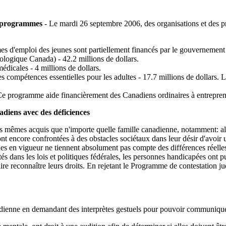
s programmes
- Le mardi 26 septembre 2006, des organisations et des pr
mes d'emploi des jeunes sont partiellement financés par le gouvernement
nologique Canada) - 42.2 millions de dollars.
dicales - 4 millions de dollars.
es compétences essentielles pour les adultes - 17.7 millions de dollars.
 Ce programme aide financièrement des Canadiens ordinaires à entreprend
adiens avec des déficiences
es mêmes acquis que n'importe quelle famille canadienne, notamment: al
ont encore confrontées à des obstacles sociétaux dans leur désir d'avoir 
iques en vigueur ne tiennent absolument pas compte des différences réell
ltés dans les lois et politiques fédérales, les personnes handicapées ont
faire reconnaître leurs droits. En rejetant le Programme de contestation
nadienne en demandant des interprètes gestuels pour pouvoir communiqu