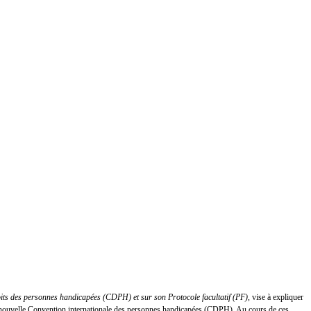
oits des personnes handicapées (CDPH) et sur son Protocole facultatif (PF)
, vise à expliquer
 la nouvelle Convention internationale des personnes handicapées (CDPH). Au cours de ces