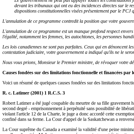
Le gouvernement ne peut pas appuyer toutes les contestations j
devant les tribunaux qui ont eu des incidences directes sur le re
dispositions constitutionnelles visées présentement par le PCJ q
L'annulation de ce programme contredit la position que votre gouverne
L'annulation de ce programme est un manque profond respect envers l
l'égalité, notamment les femmes, les autochtones, les personnes handica
Les lois canadiennes ne sont pas parfaites. Ceux qui en dénoncent les
contestation judiciaire, votre gouvernement a indiqué qu'ils ne le seron
Nous vous prions, Monsieur le Premier ministre, de révoquer votre dé
Causes fondées sur des limitations fonctionnelle et financées par
Voici un résumé de quelques causes fondées sur des limitations fonctio
R. c. Latimer (2001) 1 R.C.S. 3
Robert Latimer a été jugé coupable du meurtre de sa fille gravement 
second degré - emprisonnement à perpétuité sans possibilité de libérati
violant l'article 12 de la Charte, le juge a donc accordé cette exempt
confiné dans sa ferme. La Cour d'appel de la Saskatchewan a renvers
La Cour suprême du Canada a examiné la validité d'une peine minimale d