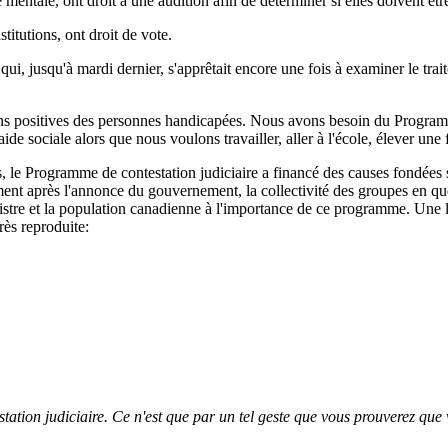
ntale, ont droit à une audition afin de déterminer si elles doivent être 
titutions, ont droit de vote.
qui, jusqu'à mardi dernier, s'apprêtait encore une fois à examiner le tra
ions positives des personnes handicapées. Nous avons besoin du Programm
de sociale alors que nous voulons travailler, aller à l'école, élever une f
, le Programme de contestation judiciaire a financé des causes fondées 
ement après l'annonce du gouvernement, la collectivité des groupes en quê
inistre et la population canadienne à l'importance de ce programme. Une le
ès reproduite:
tation judiciaire. Ce n'est que par un tel geste que vous prouverez que