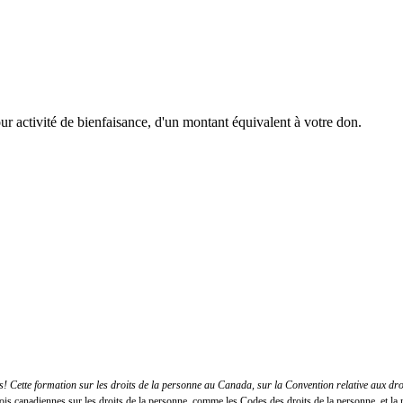
r activité de bienfaisance, d'un montant équivalent à votre don.
 Cette formation sur les droits de la personne au Canada, sur la Convention relative aux dr
lois canadiennes sur les droits de la personne, comme les Codes des droits de la personne, et