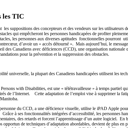
s les TIC
s suppositions des concepteurs et des vendeurs sur les utilisateurs de l
tacles qui empêcheront les personnes handicapées de profiter pleinemen
bstacles, les personnes aux diverses aptitudes fonctionnelles pourront ut
ntrecœur, d’avoir un « accès détourné ». Mais aujourd’hui, le message 
onseil des Canadiens avec déficiences (CCD), une organisation nationale
andations pour la prévention et la suppression des obstacles.
 universelle, la plupart des Canadiens handicapées utilisent les technol
sons with Disabilities, est une « télétravailleuse » à temps partiel qui, 
tirés de l’Internet. Cette adaptation de l’emploi vise à supprimer la fati
u Manitoba.
 personne du CCD, a une déficience visuelle, utilise le iPAD Apple pour
râce à ses fonctionnalités intégrées d’accessibilité, les personnes hand
aires, des retards et forcent l’apprentissage d’un autre logiciel. En br
s opportun de techniques d’adaptation abordables, devient de plus en plus