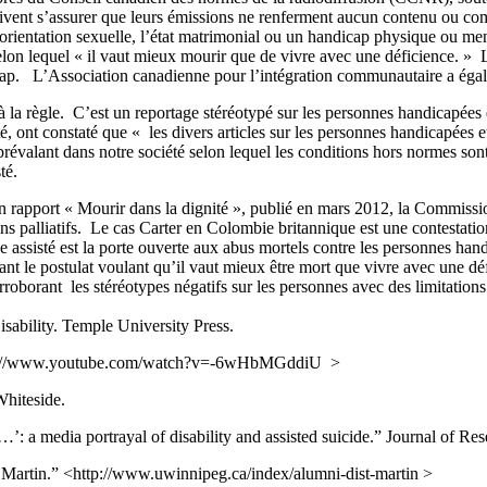
oivent s’assurer que leurs émissions ne renferment aucun contenu ou co
e, l’orientation sexuelle, l’état matrimonial ou un handicap physique ou 
selon lequel « il vaut mieux mourir que de vivre avec une déficience. »
cap. L’Association canadienne pour l’intégration communautaire a égal
 la règle. C’est un reportage stéréotypé sur les personnes handicapées
sté, ont constaté que « les divers articles sur les personnes handicapées
e prévalant dans notre société selon lequel les conditions hors normes s
té.
 rapport « Mourir dans la dignité », publié en mars 2012, la Commission
s palliatifs. Le cas Carter en Colombie britannique est une contestation 
de assisté est la porte ouverte aux abus mortels contre les personnes han
ant le postulat voulant qu’il vaut mieux être mort que vivre avec une d
roborant les stéréotypes négatifs sur les personnes avec des limitations
bility. Temple University Press.
<http://www.youtube.com/watch?v=-6wHbMGddiU >
hiteside.
: a media portrayal of disability and assisted suicide.” Journal of R
Martin.” <http://www.uwinnipeg.ca/index/alumni-dist-martin >