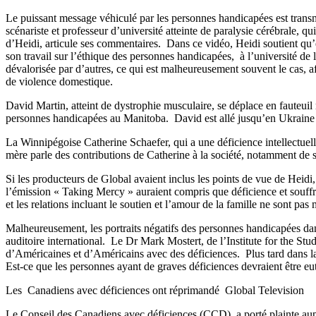
Le puissant message véhiculé par les personnes handicapées est trans
scénariste et professeur d’université atteinte de paralysie cérébrale, 
d’Heidi, articule ses commentaires. Dans ce vidéo, Heidi soutient qu’
son travail sur l’éthique des personnes handicapées, à l’université de
dévalorisée par d’autres, ce qui est malheureusement souvent le cas, 
de violence domestique.
David Martin, atteint de dystrophie musculaire, se déplace en fauteuil 
personnes handicapées au Manitoba. David est allé jusqu’en Ukraine et
La Winnipégoise Catherine Schaefer, qui a une déficience intellectuel
mère parle des contributions de Catherine à la société, notamment de s
Si les producteurs de Global avaient inclus les points de vue de Heid
l’émission « Taking Mercy » auraient compris que déficience et souffra
et les relations incluant le soutien et l’amour de la famille ne sont p
Malheureusement, les portraits négatifs des personnes handicapées dans
auditoire international. Le Dr Mark Mostert, de l’Institute for the Stu
d’Américaines et d’Américains avec des déficiences. Plus tard dans l
Est-ce que les personnes ayant de graves déficiences devraient être eut
Les Canadiens avec déficiences ont réprimandé Global Television
Le Conseil des Canadiens avec déficiences (CCD) a porté plainte aup