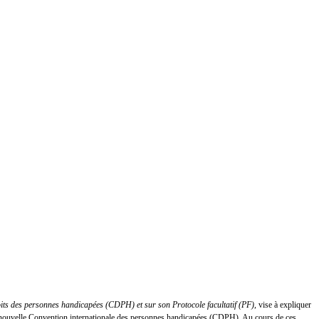
oits des personnes handicapées (CDPH) et sur son Protocole facultatif (PF)
, vise à expliquer
 la nouvelle Convention internationale des personnes handicapées (CDPH). Au cours de ces