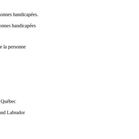
rsonnes handicapées.
rsonnes handicapées
e la personne
u Québec
and Labrador