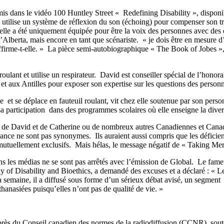
mis dans le vidéo 100 Huntley Street « Redefining Disability », disponi
qui utilise un système de réflexion du son (échoing) pour compenser son t
elle a été uniquement équipée pour être la voix des personnes avec des 
 l’Alberta, mais encore en tant que scénariste. « je dois être en mesure 
affirme-t-elle. » La pièce semi-autobiographique « The Book of Jobes », 
roulant et utilise un respirateur. David est conseiller spécial de l’hono
 aux Antilles pour exposer son expertise sur les questions des personn
le et se déplace en fauteuil roulant, vit chez elle soutenue par son pe
a participation dans des programmes scolaires où elle enseigne la divers
i, de David et de Catherine ou de nombreux autres Canadiennes et Canadi
nce ne sont pas synonymes. Ils auraient aussi compris que les déficienc
as mutuellement exclusifs. Mais hélas, le message négatif de « Taking Mer
 les médias ne se sont pas arrêtés avec l’émission de Global. Le fameux
dy of Disability and Bioethics, a demandé des excuses et a déclaré : « L
a semaine, il a diffusé sous forme d’un sérieux débat avisé, un segmen
hanasiées puisqu’elles n’ont pas de qualité de vie. »
rès du Conseil canadien des normes de la radiodiffusion (CCNR), soute