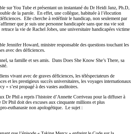
ble sur You Tube et présentant un instantané du Dr Heidi Janz, Ph.D,
rouble de la parole. En effet, une collègue, habituée à l’élocution
déficiences. Elle cherche à redéfinir le handicap, non seulement par
d’affirmer que je suis une personne handicapée sans que ma vie soit
retrace la vie de Rachel Jobes, une universitaire handicapées victime
rable Jennifer Howard, ministre responsable des questions touchant les
es avec des déficiences.
rsonnel, sa famille et ses amis. Dans Does She Know She’s There, sa
ité.
ens vivant avec de graves déficiences, les téléspectateurs de
es et les prestigieux succès universitaires, les voyages internationaux
cy » s’est propagé à des vastes auditoires.
 Dr Phil a repris l’histoire d’Annette Corriveau pour la diffuser à
e Dr Phil doit des excuses aux cinquante millions et plus
t pro-euthanasie non apologétique. Le sujet :
nant que l’épisode « Taking Mercy » enfreint le Code sur la