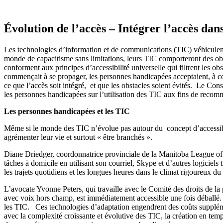
Évolution de l’accès – Intégrer l’accès dan
Les technologies d’information et de communications (TIC) véhiculent le
monde de capacitisme sans limitations, leurs TIC comporteront des obs
conforment aux principes d’accessibilité universelle qui filtrent les o
commençait à se propager, les personnes handicapées acceptaient, à co
ce que l’accès soit intégré, et que les obstacles soient évités. Le C
les personnes handicapées sur l’utilisation des TIC aux fins de recomm
Les personnes handicapées et les TIC
Même si le monde des TIC n’évolue pas autour du concept d’accessibilité
agrémenter leur vie et surtout « être branchés ».
Diane Driedger, coordonnatrice provinciale de la Manitoba League of Per
tâches à domicile en utilisant son courriel, Skype et d’autres logiciels 
les trajets quotidiens et les longues heures dans le climat rigoureux d
L’avocate Yvonne Peters, qui travaille avec le Comité des droits de la
avec voix hors champ, est immédiatement accessible une fois déballé. G
les TIC. Ces technologies d’adaptation engendrent des coûts supplément
avec la complexité croissante et évolutive des TIC, la création en temp