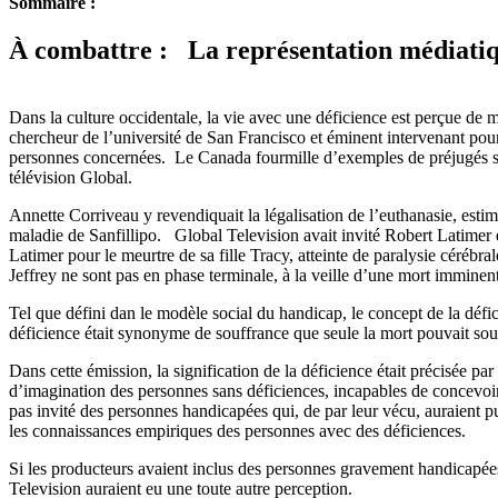
Sommaire :
À combattre : La représentation médiatiqu
Dans la culture occidentale, la vie avec une déficience est perçue d
chercheur de l’université de San Francisco et éminent intervenant pour
personnes concernées. Le Canada fourmille d’exemples de préjugés soc
télévision Global.
Annette Corriveau y revendiquait la légalisation de l’euthanasie, estima
maladie de Sanfillipo. Global Television avait invité Robert Latimer 
Latimer pour le meurtre de sa fille Tracy, atteinte de paralysie cérébr
Jeffrey ne sont pas en phase terminale, à la veille d’une mort imminen
Tel que défini dan le modèle social du handicap, le concept de la défic
déficience était synonyme de souffrance que seule la mort pouvait soul
Dans cette émission, la signification de la déficience était précisée 
d’imagination des personnes sans déficiences, incapables de concevoir
pas invité des personnes handicapées qui, de par leur vécu, auraient pu
les connaissances empiriques des personnes avec des déficiences.
Si les producteurs avaient inclus des personnes gravement handicapées d
Television auraient eu une toute autre perception.