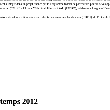
nt s’intègre dans un projet financé par le Programme fédéral de partenariats pour le développ
Centre Inc (CMDCI), Citizens With Disabilities – Ontario (CWDO), la Manitoba League of Person
n vis-à-vis de la Convention relative aux droits des personnes handicapées (CDPH), du Protocole 
intemps 2012