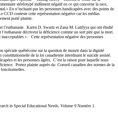
mmentaire stéréotypé indûment négatif en ce qui concerne la race,
mental.» En n’incluant pas les personnes handicapées avec des points de
 Le CCD conteste cette représentation négative car les médias
ement porté plainte.
 et l’euthanasie. Karen D. Swartz et Zana M. Lutifyya qui ont étudié
 et l’euthanasie décrivent la déficience comme un sort pire que la mort.
ont inacceptables ». Cette représentation négative des personnes
 spéciale québécoise sur la question de mourir dans la dignité
constitutionnelle de la loi canadienne interdisant le suicide assisté.
dicapées et les personnes âgées. C’est la raison pour laquelle nous
éficience. Portez plainte auprès du Conseil canadien des normes de la
 fonctionnelles.
esearch in Special Educational Needs. Volume 9 Numéro 1.