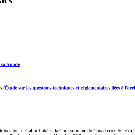
e sa fronde
(Étude sur les questions techniques et réglementaires liées à l'arr
es Inc. c. Gábor Lukács, la Cour suprême du Canada (« CSC ») a jugé