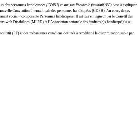
oits des personnes handicapées (CDPH) et sur son Protocole facultatif (PF)
, vise à expliquer
 la nouvelle Convention internationale des personnes handicapées (CDPH). Au cours de ces
ement social – composante Personnes handicapées. Il est mis en vigueur par le Conseil des
s with Disabilities (MLPD) et l’Association nationale des étudiant(e)s handicapé(e)s au
facultatif (PF) et des mécanismes canadiens destinés à remédier à la discrimination subie par