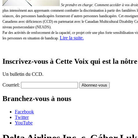
Se prendre en charge: Comment accéder à vos droits!
plus intensément aux apprenants comment combattre la discrimination à partir des familières 
séances, des personnes handicapées formeront d’autres personnes handicapées. Cet enseigneme
Canadiens avec déficiences (CCD) en partenariat avec le Canadian Multicultural Disability 
niveau postsecondaire (NEADS).
Par des activités de renforcement de la capacité, ce projet crée une plus forte sensibilisatio
Lire la suite
.
les personnes en situation de handicap.
Inscrivez-vous à Cette Voix qui est la nôtre
Un bulletin du CCD.
Courriel:
Branchez-vous à nous
Facebook
Twitter
YouTube
Delta Airlines Inc. c. Gábor Luk