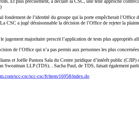
étroits. Et plus précisément, a déclaré la CSC, une telle approche contrec
»)
l fondement de l’identité du groupe qui la porte empêcherait l’Office d’e
 » La CSC a jugé déraisonnable la décision de l’Office de rejeter la plain
ement majoritaire prescrit l’application de tests plus appropriés afin 
décision de l’Office qui n’a pas permis aux personnes les plus concernée
lliams et Joëlle Pastora Sala du Centre juridique d’intérêt public (CJ
eatman LLP (TDS). . Sacha Paul, de TDS, faisait également partie de 
xum.com/scc-csc/scc-csc/fr/item/16958/index.do