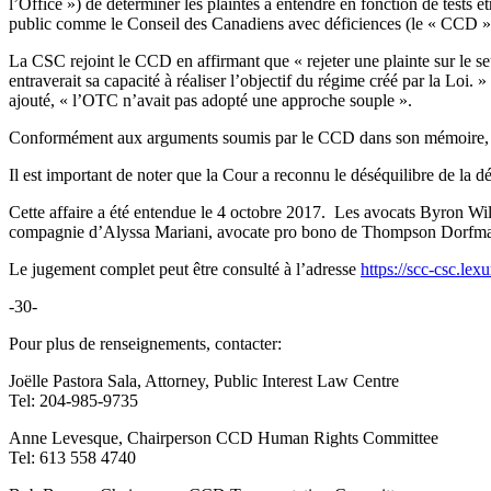
l’Office ») de déterminer les plaintes à entendre en fonction de tests 
public comme le Conseil des Canadiens avec déficiences (le « CCD 
La CSC rejoint le CCD en affirmant que « rejeter une plainte sur le seu
entraverait sa capacité à réaliser l’objectif du régime créé par la Loi.
ajouté, « l’OTC n’avait pas adopté une approche souple ».
Conformément aux arguments soumis par le CCD dans son mémoire, le jug
Il est important de noter que la Cour a reconnu le déséquilibre de la 
Cette affaire a été entendue le 4 octobre 2017. Les avocats Byron Wi
compagnie d’Alyssa Mariani, avocate pro bono de Thompson Dorfman Sw
Le jugement complet peut être consulté à l’adresse
https://scc-csc.le
-30-
Pour plus de renseignements, contacter:
Joëlle Pastora Sala, Attorney, Public Interest Law Centre
Tel: 204-985-9735
Anne Levesque, Chairperson CCD Human Rights Committee
Tel: 613 558 4740