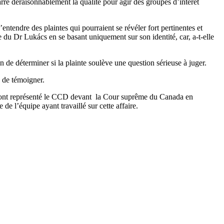
arre déraisonnablement la qualité pour agir des groupes d’intérêt
ntendre des plaintes qui pourraient se révéler fort pertinentes et
te du Dr Lukács en se basant uniquement sur son identité, car, a-t-elle
de déterminer si la plainte soulève une question sérieuse à juger.
s de témoigner.
IP) ont représenté le CCD devant la Cour suprême du Canada en
l’équipe ayant travaillé sur cette affaire.