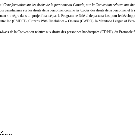
 Cette formation sur les droits de la personne au Canada, sur la Convention relative aux dr
lois canadiennes sur les droits de la personne, comme les Codes des droits de la personne, et
nt s’intègre dans un projet financé par le Programme fédéral de partenariats pour le développ
Centre Inc (CMDCI), Citizens With Disabilities – Ontario (CWDO), la Manitoba League of Person
n vis-à-vis de la Convention relative aux droits des personnes handicapées (CDPH), du Protocole 
ács