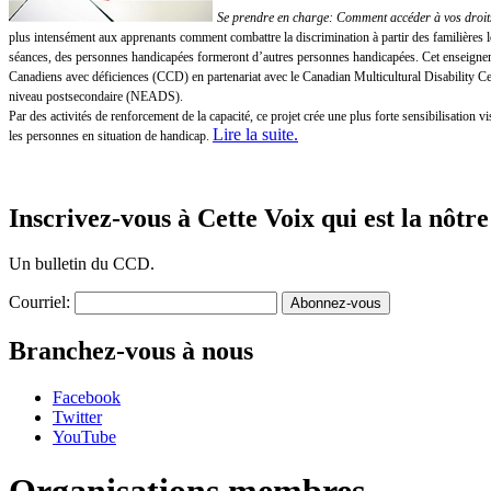
Se prendre en charge: Comment accéder à vos droits!
plus intensément aux apprenants comment combattre la discrimination à partir des familières 
séances, des personnes handicapées formeront d’autres personnes handicapées. Cet enseigneme
Canadiens avec déficiences (CCD) en partenariat avec le Canadian Multicultural Disability 
niveau postsecondaire (NEADS).
Par des activités de renforcement de la capacité, ce projet crée une plus forte sensibilisatio
Lire la suite
.
les personnes en situation de handicap.
Inscrivez-vous à Cette Voix qui est la nôtre
Un bulletin du CCD.
Courriel:
Branchez-vous à nous
Facebook
Twitter
YouTube
Organisations membres