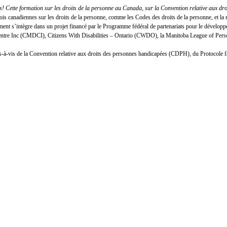
 Cette formation sur les droits de la personne au Canada, sur la Convention relative aux dr
lois canadiennes sur les droits de la personne, comme les Codes des droits de la personne, et
nt s’intègre dans un projet financé par le Programme fédéral de partenariats pour le développ
Centre Inc (CMDCI), Citizens With Disabilities – Ontario (CWDO), la Manitoba League of Person
n vis-à-vis de la Convention relative aux droits des personnes handicapées (CDPH), du Protocole 