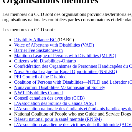
Les membres du CCD sont des organisations provinciales/territoriales, 
organisations nationales contrôlées par les consommateurs et défendant
Les membres du CCD sont :
Disability Alliance BC
(DABC)
Voice of Albertans with Disabilities (VAD)
Barrier Fee Saskatchewan
Manitoba League of Persons with Disabilities (MLPD)
Citizens with Disabilities-Ontario
Confédération des Organismes de Personnes Handicapées d
Nova Scotia League for Equal Opportunities (NSLEO)
PEI Council of the Disabled
Coalition of Persons with Disabilities—NFLD and Labrador 
Nunavummi Disabilities Makinnasuaqtiit Society
NWT Disabilities Council
Conseil canadien des aveugles (CCB)
L'Association des Sourds du Canada (ASC)
L'Association nationale des étudiants et étudiants handicapés d
National Coalition of People who use Guide and Service Dogs
Réseau national pour la santé mentale (RNSM)
L'Association canadienne des victimes de la thalidomide (AC