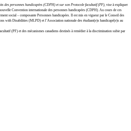
oits des personnes handicapées (CDPH) et sur son Protocole facultatif (PF)
, vise à expliquer
 la nouvelle Convention internationale des personnes handicapées (CDPH). Au cours de ces
ement social – composante Personnes handicapées. Il est mis en vigueur par le Conseil des
s with Disabilities (MLPD) et l’Association nationale des étudiant(e)s handicapé(e)s au
facultatif (PF) et des mécanismes canadiens destinés à remédier à la discrimination subie par