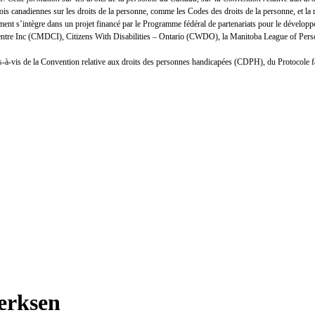
lois canadiennes sur les droits de la personne, comme les Codes des droits de la personne, et
nt s’intègre dans un projet financé par le Programme fédéral de partenariats pour le développ
Centre Inc (CMDCI), Citizens With Disabilities – Ontario (CWDO), la Manitoba League of Person
n vis-à-vis de la Convention relative aux droits des personnes handicapées (CDPH), du Protocole 
Derksen