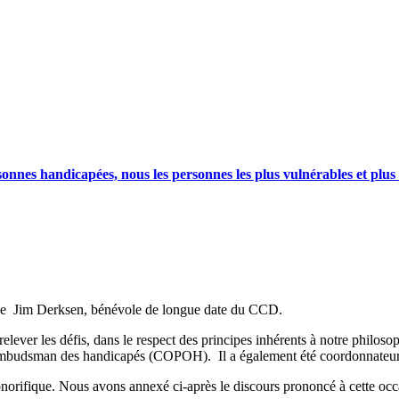
nnes handicapées, nous les personnes les plus vulnérables et plus
ès de Jim Derksen, bénévole de longue date du CCD.
 à relever les défis, dans le respect des principes inhérents à notre phil
s, ombudsman des handicapés (COPOH). Il a également été coordonnate
onorifique. Nous avons annexé ci-après le discours prononcé à cette oc