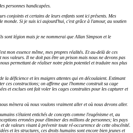
 des personnes handicapées.
s conjoints et certains de leurs enfants sont ici présents. Mes
 monde. Si je suis ici aujourd'hui, c'est grâce à l'amour, au soutien
Ils sont légion mais je ne nommerai que Allan Simpson et le
 C'est mon essence même, mes propres réalités. Et au-delà de ces
 nos valeurs. Il ne doit pas être un prison mais nous ne devons pas
ous permettant de réaliser notre plein potentiel et traduire nos plus
s de la déficience et les maigres attentes qui en découlaient. Estimant
ster ces constructions; on affirme que l'homme construit sa cage
s et exclues ont fait voler les cages construites pour les capturer et
 nous mènera où nous voulons vraiment aller et où nous devons aller.
 humains s'étaient entichés de concepts comme l'eugénisme et, au
onceptions erronées pour éliminer des millions de personnes; les pays
 et de valeurs visant à prévenir toute ré-occurrence de cette obscénité.
ées et les structures, ces droits humains sont encore bien jeunes et