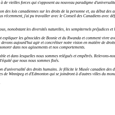
te à de vieilles forces qui s'opposent au nouveau paradigme d'universalit
ration des lois canadiennes sur les droits de la personne et, au début d
lus récemment, j'ai pu travailler avec le Conseil des Canadiens avec dé
ous, nonobstant les diversités naturelles, les sempiternels préjudices et l
liquer les génocides de Bosnie et du Rwanda et comment vivre avec 
us devons aujourd'hui agir et concrétiser notre vision en matière de droit
es honorer dans nos agissements et nos comportements.
le et dans lesquelles nous sommes relégués et empêtrés. Relevons-nous
t d'équité que nous nous sommes fixés.
ion d'universalité des droits humains. Je félicite le Musée canadien des 
les de Winnipeg et d'Edmonton qui se joindront à d'autres villes du mond
.