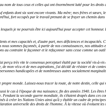
 au nom de tous ceux et celles qui ont énormément lutté pour les droits
 enfants dont six sont encore vivants. Ma mère; mes frères et sœurs, leur
'hui, fort occupés par le travail prenant de se frayer un chemin dans le
squels je ne pourrais être ici aujourd'hui pour accepter cet honneur. 
ents et mes capacités et, d'autre part, mes déficiences et incapacités.
 nous sommes façonnés, à partir de nos connaissances, nos attitudes et
ns au contraire le façonner et le refaçonner sans cesse comme un outil n
'ai perçu très vite le consensus perceptuel établi par la société vis-à-vi
 de mon vécu et de mes aspirations, j'ai décidé de résister et de conte
s personnes handicapées et de nombreuses autres socialement marginalisée
propre monde. Laissez-nous tracer la route, de notre destin, celle qui
aussi le cas à l'époque de ma naissance, fin des années 1940. Les êtres
ce. Pendant la seconde guerre mondiale, ils s'étaient drapés dans ces c
nés à créer les Nations Unies ainsi qu'à y établir un cadre de principes
ration universelle des droits de l'homme. À la vitesse où évoluent les id