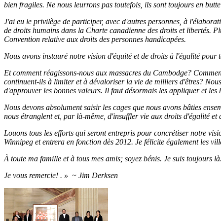
bien fragiles. Ne nous leurrons pas toutefois, ils sont toujours en but
J'ai eu le privilège de participer, avec d'autres personnes, à l'élabo
de droits humains dans la Charte canadienne des droits et libertés. P
Convention relative aux droits des personnes handicapées.
Nous avons instauré notre vision d'équité et de droits à l'égalité pour t
Et comment réagissons-nous aux massacres du Cambodge? Comment exp
continuent-ils à limiter et à dévaloriser la vie de milliers d'êtres? No
d'approuver les bonnes valeurs. Il faut désormais les appliquer et l
Nous devons absolument saisir les cages que nous avons bâties ensemb
nous étranglent et, par là-même, d'insuffler vie aux droits d'égalité e
Louons tous les efforts qui seront entrepris pour concrétiser notre vis
Winnipeg et entrera en fonction dès 2012. Je félicite également les vil
À toute ma famille et à tous mes amis; soyez bénis. Je suis toujours là
Je vous remercie! . » ~ Jim Derksen