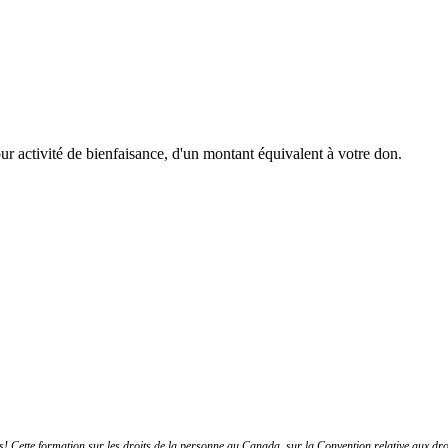
r activité de bienfaisance, d'un montant équivalent à votre don.
 Cette formation sur les droits de la personne au Canada, sur la Convention relative aux dr