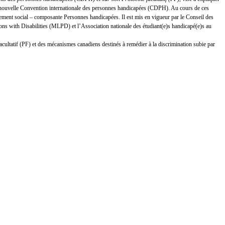
 la nouvelle Convention internationale des personnes handicapées (CDPH). Au cours de ces
ement social – composante Personnes handicapées. Il est mis en vigueur par le Conseil des
s with Disabilities (MLPD) et l’Association nationale des étudiant(e)s handicapé(e)s au
facultatif (PF) et des mécanismes canadiens destinés à remédier à la discrimination subie par