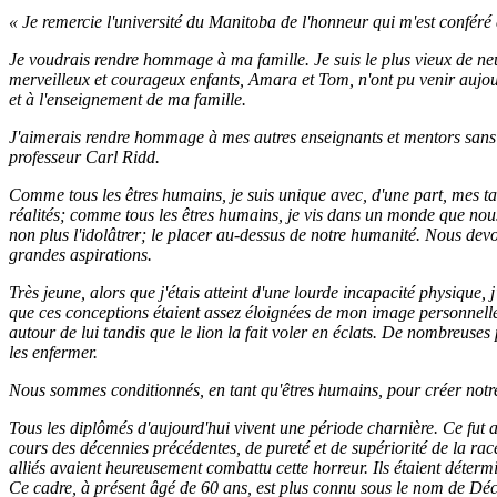
« Je remercie l'université du Manitoba de l'honneur qui m'est conféré
Je voudrais rendre hommage à ma famille. Je suis le plus vieux de neuf
merveilleux et courageux enfants, Amara et Tom, n'ont pu venir aujourd
et à l'enseignement de ma famille.
J'aimerais rendre hommage à mes autres enseignants et mentors sans le
professeur Carl Ridd.
Comme tous les êtres humains, je suis unique avec, d'une part, mes tal
réalités; comme tous les êtres humains, je vis dans un monde que nous
non plus l'idolâtrer; le placer au-dessus de notre humanité. Nous devo
grandes aspirations.
Très jeune, alors que j'étais atteint d'une lourde incapacité physique, j
que ces conceptions étaient assez éloignées de mon image personnelle,
autour de lui tandis que le lion la fait voler en éclats. De nombreuse
les enfermer.
Nous sommes conditionnés, en tant qu'êtres humains, pour créer notre 
Tous les diplômés d'aujourd'hui vivent une période charnière. Ce fut 
cours des décennies précédentes, de pureté et de supériorité de la ra
alliés avaient heureusement combattu cette horreur. Ils étaient détermi
Ce cadre, à présent âgé de 60 ans, est plus connu sous le nom de Décla