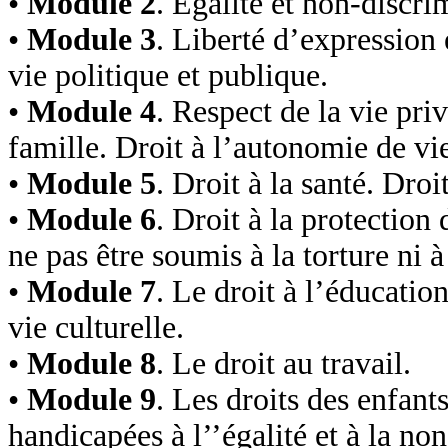
•
Module 2
. Égalité et non-discri
•
Module 3
. Liberté d’expression 
vie politique et publique.
•
Module 4
. Respect de la vie priv
famille. Droit à l’autonomie de vie
•
Module 5
. Droit à la santé. Droi
•
Module 6
. Droit à la protection 
ne pas être soumis à la torture ni 
•
Module 7
. Le droit à l’éducation
vie culturelle.
•
Module 8
. Le droit au travail.
•
Module 9
. Les droits des enfan
handicapées à l’’égalité et à la no