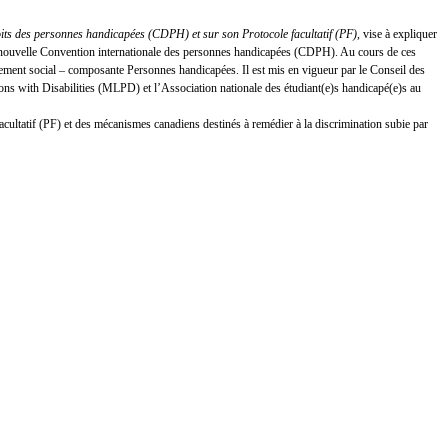
oits des personnes handicapées (CDPH) et sur son Protocole facultatif (PF)
, vise à expliquer
 la nouvelle Convention internationale des personnes handicapées (CDPH). Au cours de ces
ement social – composante Personnes handicapées. Il est mis en vigueur par le Conseil des
s with Disabilities (MLPD) et l’Association nationale des étudiant(e)s handicapé(e)s au
facultatif (PF) et des mécanismes canadiens destinés à remédier à la discrimination subie par