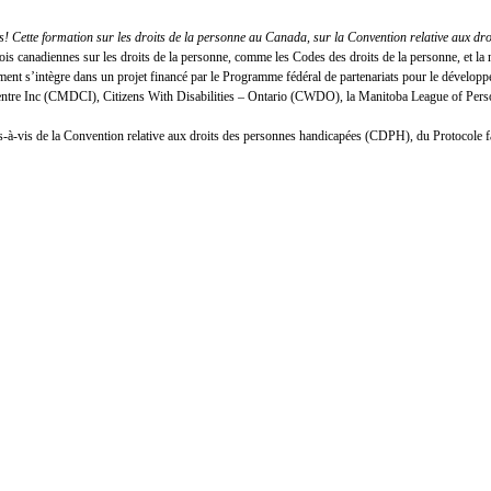
 Cette formation sur les droits de la personne au Canada, sur la Convention relative aux dr
lois canadiennes sur les droits de la personne, comme les Codes des droits de la personne, et
nt s’intègre dans un projet financé par le Programme fédéral de partenariats pour le développ
Centre Inc (CMDCI), Citizens With Disabilities – Ontario (CWDO), la Manitoba League of Person
n vis-à-vis de la Convention relative aux droits des personnes handicapées (CDPH), du Protocole 