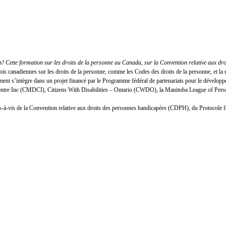
 Cette formation sur les droits de la personne au Canada, sur la Convention relative aux dr
lois canadiennes sur les droits de la personne, comme les Codes des droits de la personne, et
nt s’intègre dans un projet financé par le Programme fédéral de partenariats pour le développ
Centre Inc (CMDCI), Citizens With Disabilities – Ontario (CWDO), la Manitoba League of Person
n vis-à-vis de la Convention relative aux droits des personnes handicapées (CDPH), du Protocole 