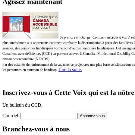
Agissez maintenant
Se prendre en charge: Comment accéder à vos droits!
plus intensément aux apprenants comment combattre la discrimination à partir des familières 
séances, des personnes handicapées formeront d’autres personnes handicapées. Cet enseigneme
Canadiens avec déficiences (CCD) en partenariat avec le Canadian Multicultural Disability 
niveau postsecondaire (NEADS).
Par des activités de renforcement de la capacité, ce projet crée une plus forte sensibilisatio
Lire la suite
.
les personnes en situation de handicap.
Inscrivez-vous à Cette Voix qui est la nôtre
Un bulletin du CCD.
Courriel:
Branchez-vous à nous