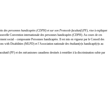
oits des personnes handicapées (CDPH) et sur son Protocole facultatif (PF)
, vise à expliquer
 la nouvelle Convention internationale des personnes handicapées (CDPH). Au cours de ces
ement social – composante Personnes handicapées. Il est mis en vigueur par le Conseil des
s with Disabilities (MLPD) et l’Association nationale des étudiant(e)s handicapé(e)s au
facultatif (PF) et des mécanismes canadiens destinés à remédier à la discrimination subie par