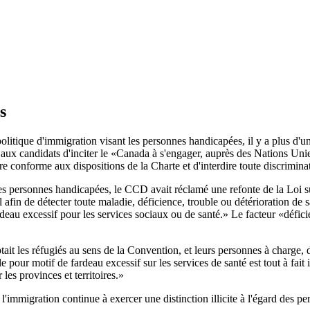
s
ique d'immigration visant les personnes handicapées, il y a plus d'un 
é aux candidats d'inciter le «Canada à s'engager, auprès des Nations Uni
e conforme aux dispositions de la Charte et d'interdire toute discrimina
es personnes handicapées, le CCD avait réclamé une refonte de la Loi s
in de détecter toute maladie, déficience, trouble ou détérioration de s
ardeau excessif pour les services sociaux ou de santé.» Le facteur «défici
ait les réfugiés au sens de la Convention, et leurs personnes à charge, d
e pour motif de fardeau excessif sur les services de santé est tout à fai
les provinces et territoires.»
l'immigration continue à exercer une distinction illicite à l'égard des p