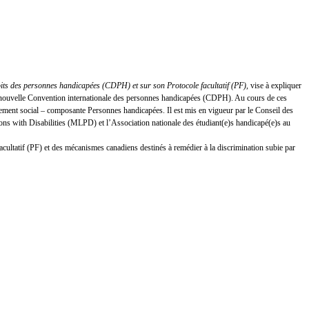
oits des personnes handicapées (CDPH) et sur son Protocole facultatif (PF)
, vise à expliquer
 la nouvelle Convention internationale des personnes handicapées (CDPH). Au cours de ces
ement social – composante Personnes handicapées. Il est mis en vigueur par le Conseil des
s with Disabilities (MLPD) et l’Association nationale des étudiant(e)s handicapé(e)s au
facultatif (PF) et des mécanismes canadiens destinés à remédier à la discrimination subie par