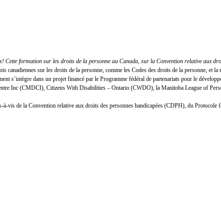
 Cette formation sur les droits de la personne au Canada, sur la Convention relative aux dr
lois canadiennes sur les droits de la personne, comme les Codes des droits de la personne, et
nt s’intègre dans un projet financé par le Programme fédéral de partenariats pour le développ
Centre Inc (CMDCI), Citizens With Disabilities – Ontario (CWDO), la Manitoba League of Person
n vis-à-vis de la Convention relative aux droits des personnes handicapées (CDPH), du Protocole 