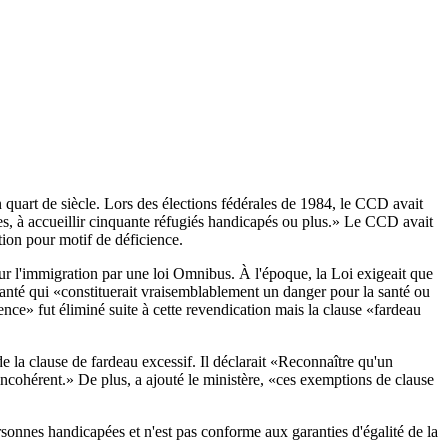
quart de siècle. Lors des élections fédérales de 1984, le CCD avait
es, à accueillir cinquante réfugiés handicapés ou plus.» Le CCD avait
tion pour motif de déficience.
ur l'immigration par une loi Omnibus. À l'époque, la Loi exigeait que
anté qui «constituerait vraisemblablement un danger pour la santé ou
ence» fut éliminé suite à cette revendication mais la clause «fardeau
e la clause de fardeau excessif. Il déclarait «Reconnaître qu'un
t incohérent.» De plus, a ajouté le ministère, «ces exemptions de clause
ersonnes handicapées et n'est pas conforme aux garanties d'égalité de la