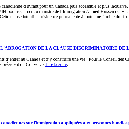
canadienne œuvrant pour un Canada plus accessible et plus inclusive, se
du VIH pour réclamer au ministre de l’Immigration Ahmed Hussen de « fai
. Cette clause interdit la résidence permanente à toute une famille dont
'ABROGATION DE LA CLAUSE DISCRIMINATOIRE DE L
ts d’entrer au Canada et d’y construire une vie. Pour le Conseil des Ca
ce-président du Conseil. »
Lire la suite
.
ois canadiennes sur l'immigration appliquées aux personnes handica