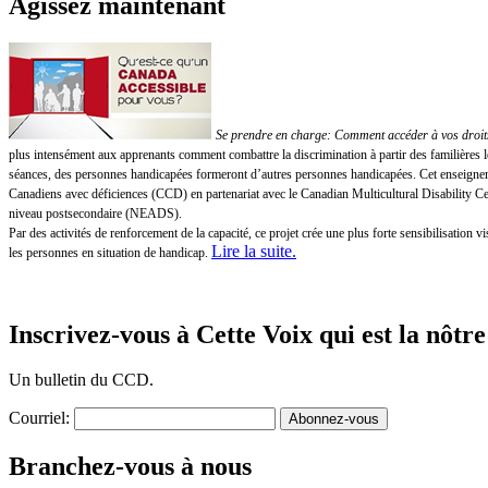
Agissez maintenant
Se prendre en charge: Comment accéder à vos droits!
plus intensément aux apprenants comment combattre la discrimination à partir des familières 
séances, des personnes handicapées formeront d’autres personnes handicapées. Cet enseigneme
Canadiens avec déficiences (CCD) en partenariat avec le Canadian Multicultural Disability 
niveau postsecondaire (NEADS).
Par des activités de renforcement de la capacité, ce projet crée une plus forte sensibilisatio
Lire la suite
.
les personnes en situation de handicap.
Inscrivez-vous à Cette Voix qui est la nôtre
Un bulletin du CCD.
Courriel:
Branchez-vous à nous