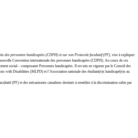
oits des personnes handicapées (CDPH) et sur son Protocole facultatif (PF)
, vise à expliquer
 la nouvelle Convention internationale des personnes handicapées (CDPH). Au cours de ces
ement social – composante Personnes handicapées. Il est mis en vigueur par le Conseil des
s with Disabilities (MLPD) et l’Association nationale des étudiant(e)s handicapé(e)s au
facultatif (PF) et des mécanismes canadiens destinés à remédier à la discrimination subie par