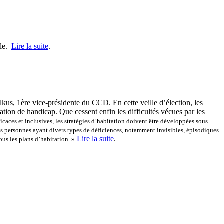
cle.
Lire la suite
.
kus, 1ère vice-présidente du CCD. En cette veille d’élection, les
ation de handicap. Que cessent enfin les difficultés vécues par les
ficaces et inclusives, les stratégies d’habitation doivent être développées sous
des personnes ayant divers types de déficiences, notamment invisibles, épisodiques
Lire la suite
.
us les plans d’habitation. »