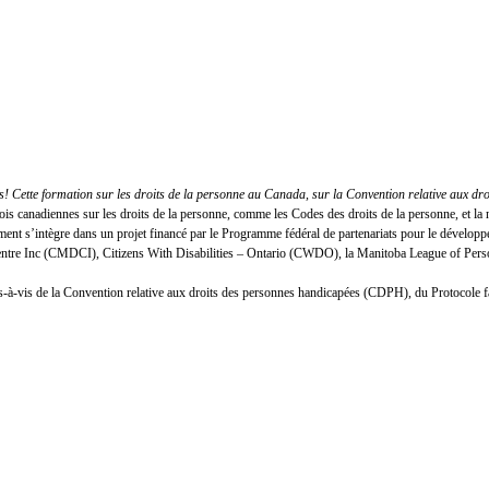
 Cette formation sur les droits de la personne au Canada, sur la Convention relative aux dr
lois canadiennes sur les droits de la personne, comme les Codes des droits de la personne, et
nt s’intègre dans un projet financé par le Programme fédéral de partenariats pour le développ
Centre Inc (CMDCI), Citizens With Disabilities – Ontario (CWDO), la Manitoba League of Person
n vis-à-vis de la Convention relative aux droits des personnes handicapées (CDPH), du Protocole 