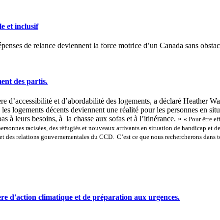
et inclusif
épenses de relance deviennent la force motrice d’un Canada sans obsta
nt des partis.
e d’accessibilité et d’abordabilité des logements, a déclaré Heather Wal
 les logements décents deviennent une réalité pour les personnes en situ
 à leurs besoins, à la chasse aux sofas et à l’itinérance. »
« Pour être ef
 personnes racisées, des réfugiés et nouveaux arrivants en situation de handicap et 
et des relations gouvernementales du CCD. C’est ce que nous rechercherons dans to
re d'action climatique et de préparation aux urgences.