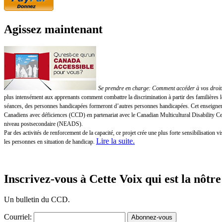
Agissez maintenant
Se prendre en charge: Comment accéder à vos droits!
plus intensément aux apprenants comment combattre la discrimination à partir des familières 
séances, des personnes handicapées formeront d’autres personnes handicapées. Cet enseigneme
Canadiens avec déficiences (CCD) en partenariat avec le Canadian Multicultural Disability 
niveau postsecondaire (NEADS).
Par des activités de renforcement de la capacité, ce projet crée une plus forte sensibilisatio
Lire la suite
.
les personnes en situation de handicap.
Inscrivez-vous à Cette Voix qui est la nôtre
Un bulletin du CCD.
Courriel: