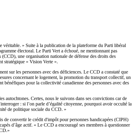
éritable. » Suite à la publication de la plateforme du Parti libéral
programme électoral. Le Parti Vert a échoué, ne mentionnant pas
 (CCD), une organisation nationale de défense des droits des
t stratégique « Vision Verte ».
vement sur les personnes avec des déficiences. Le CCD a constaté que
esures concernant le logement, la promotion du transport collectif, un
ront bénéfiques pour la collectivité canadienne des personnes avec des
es autochtones. Certes, nous le suivons dans ses convictions car de
rroger : si l’on parle d’égalité citoyenne, pourquoi avoir occulté la
mité de politique sociale du CCD. »
s de convertir le crédit d'impôt pour personnes handicapées (CIPH)
icapés d’âge actif. « Le CCD a encouragé ses membres à questionner
CCD.»