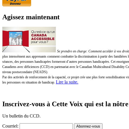
Agissez maintenant
Se prendre en charge: Comment accéder à vos droits!
plus intensément aux apprenants comment combattre la discrimination à partir des familières 
séances, des personnes handicapées formeront d’autres personnes handicapées. Cet enseigneme
Canadiens avec déficiences (CCD) en partenariat avec le Canadian Multicultural Disability 
niveau postsecondaire (NEADS).
Par des activités de renforcement de la capacité, ce projet crée une plus forte sensibilisatio
Lire la suite
.
les personnes en situation de handicap.
Inscrivez-vous à Cette Voix qui est la nôtre
Un bulletin du CCD.
Courriel: