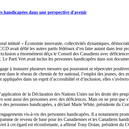
s handicapées dans une perspective d'avenir
al intitulé « Économie innovante, collectivités dynamiques, démocratie v
 CCD avait défié les autres partis fédéraux d’en faire autant dans leur 
exclusion a énormément déçu le Conseil des Canadiens avec déficiences
 Le Parti Vert avait inclus les personnes handicapées dans son documen
ngage à instaurer plusieurs mesures qui pourraient se répercuter positi
nt dans le réseau de chemin de fer national, l’emploi des jeunes, des m
 appliquées dans un esprit d’accessibilité et d’inclusion, elles s’avère
plication de la Déclaration des Nations Unies sur les droits des peupl
t aussi des personnes avec des déficiences. Mais on ne peut que s’inte
ts des personnes handicapées, a déclaré Marie White, présidente du Co
 engagements vis-à-vis des personnes handicapées. Il a notamment promi
ogramme de revenu de base pour les Canadiennes et les Canadiens hand
ert à cet égard est réconfortante, a affirmé Tony Dolan, président du 