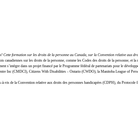
 Cette formation sur les droits de la personne au Canada, sur la Convention relative aux dr
lois canadiennes sur les droits de la personne, comme les Codes des droits de la personne, et
nt s’intègre dans un projet financé par le Programme fédéral de partenariats pour le développ
Centre Inc (CMDCI), Citizens With Disabilities – Ontario (CWDO), la Manitoba League of Person
n vis-à-vis de la Convention relative aux droits des personnes handicapées (CDPH), du Protocole 