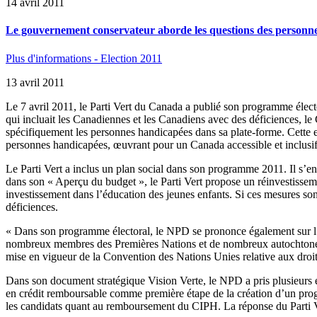
14 avril 2011
Le gouvernement conservateur aborde les questions des personne
Plus d'informations - Election 2011
13 avril 2011
Le 7 avril 2011, le Parti Vert du Canada a publié son programme élector
qui incluait les Canadiennes et les Canadiens avec des déficiences, le
spécifiquement les personnes handicapées dans sa plate-forme. Cette 
personnes handicapées, œuvrant pour un Canada accessible et inclusif.
Le Parti Vert a inclus un plan social dans son programme 2011. Il s’e
dans son « Aperçu du budget », le Parti Vert propose un réinvestisseme
investissement dans l’éducation des jeunes enfants. Si ces mesures sont
déficiences.
« Dans son programme électoral, le NPD se prononce également sur l’ap
nombreux membres des Premières Nations et de nombreux autochtones son
mise en vigueur de la Convention des Nations Unies relative aux droi
Dans son document stratégique Vision Verte, le NPD a pris plusieurs
en crédit remboursable comme première étape de la création d’un pr
les candidats quant au remboursement du CIPH. La réponse du Parti V