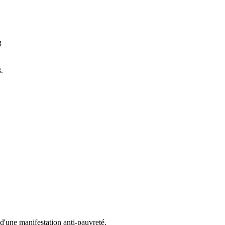
3
.
d'une manifestation anti-pauvreté.