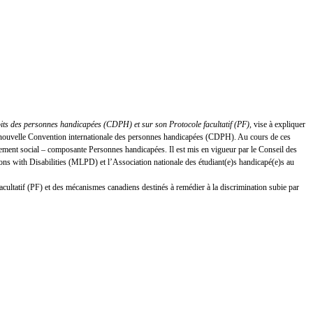
oits des personnes handicapées (CDPH) et sur son Protocole facultatif (PF)
, vise à expliquer
 la nouvelle Convention internationale des personnes handicapées (CDPH). Au cours de ces
ement social – composante Personnes handicapées. Il est mis en vigueur par le Conseil des
s with Disabilities (MLPD) et l’Association nationale des étudiant(e)s handicapé(e)s au
facultatif (PF) et des mécanismes canadiens destinés à remédier à la discrimination subie par