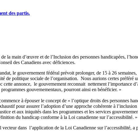
nt des partis.
 de la main d’œuvre et de l’Inclusion des personnes handicapées, l’hon
Conseil des Canadiens avec déficiences.
 mandat, le gouvernement fédéral prévoit prolonger, de 15 à 26 semaines
é de politique sociale de l’organisation. Nous aurions certes préféré
c cette annonce, le gouvernement reconnait nettement l’importance d’amé
es programmes gouvernementaux, pourront ainsi en bénéficier. »
commence à épouser le concept de « l’optique droits des personnes han
haustif pour assurer l’adoption d’une approche cohérente à l’inclusion
ustice et aux iniquités dans les programmes et les services gouvernement
nition du handicap conforme à la Loi canadienne sur l’accessibilité. 
ecteur dans l’application de la Loi Canadienne sur l’accessibilité, a p