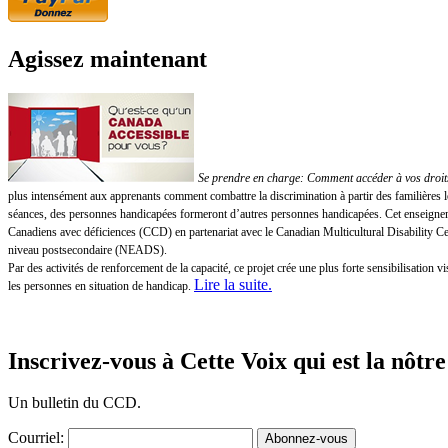
Agissez maintenant
Se prendre en charge: Comment accéder à vos droits!
plus intensément aux apprenants comment combattre la discrimination à partir des familières 
séances, des personnes handicapées formeront d’autres personnes handicapées. Cet enseigneme
Canadiens avec déficiences (CCD) en partenariat avec le Canadian Multicultural Disability 
niveau postsecondaire (NEADS).
Par des activités de renforcement de la capacité, ce projet crée une plus forte sensibilisatio
Lire la suite
.
les personnes en situation de handicap.
Inscrivez-vous à Cette Voix qui est la nôtre
Un bulletin du CCD.
Courriel: