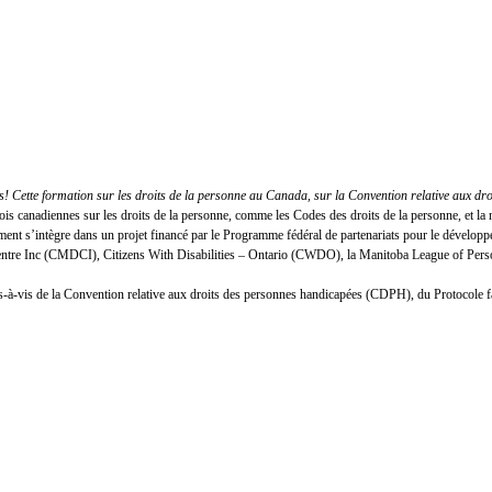
 Cette formation sur les droits de la personne au Canada, sur la Convention relative aux dr
lois canadiennes sur les droits de la personne, comme les Codes des droits de la personne, et
nt s’intègre dans un projet financé par le Programme fédéral de partenariats pour le développ
Centre Inc (CMDCI), Citizens With Disabilities – Ontario (CWDO), la Manitoba League of Person
n vis-à-vis de la Convention relative aux droits des personnes handicapées (CDPH), du Protocole 