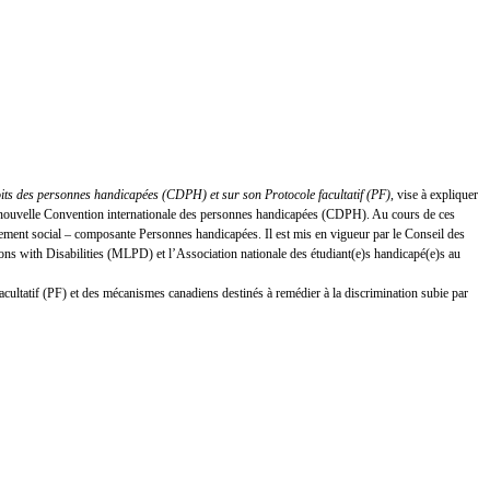
oits des personnes handicapées (CDPH) et sur son Protocole facultatif (PF)
, vise à expliquer
 la nouvelle Convention internationale des personnes handicapées (CDPH). Au cours de ces
ement social – composante Personnes handicapées. Il est mis en vigueur par le Conseil des
s with Disabilities (MLPD) et l’Association nationale des étudiant(e)s handicapé(e)s au
facultatif (PF) et des mécanismes canadiens destinés à remédier à la discrimination subie par