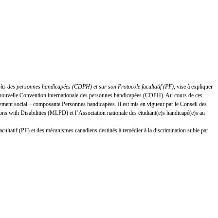
oits des personnes handicapées (CDPH) et sur son Protocole facultatif (PF)
, vise à expliquer
 la nouvelle Convention internationale des personnes handicapées (CDPH). Au cours de ces
ement social – composante Personnes handicapées. Il est mis en vigueur par le Conseil des
s with Disabilities (MLPD) et l’Association nationale des étudiant(e)s handicapé(e)s au
facultatif (PF) et des mécanismes canadiens destinés à remédier à la discrimination subie par