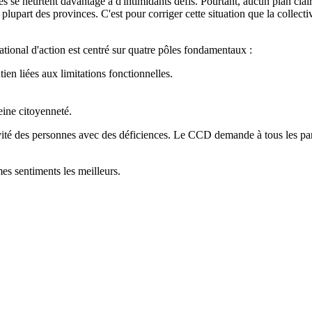
 se heurtent davantage à d'intimidants défis. Pourtant, aucun plan clair 
la plupart des provinces. C'est pour corriger cette situation que la colle
national d'action est centré sur quatre pôles fondamentaux :
en liées aux limitations fonctionnelles.
eine citoyenneté.
tivité des personnes avec des déficiences. Le CCD demande à tous les part
es sentiments les meilleurs.