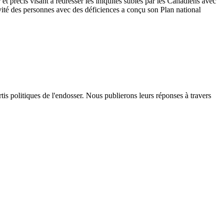
et précis visant à redresser les iniquités subies par les Canadiens avec
ctivité des personnes avec des déficiences a conçu son Plan national
is politiques de l'endosser. Nous publierons leurs réponses à travers