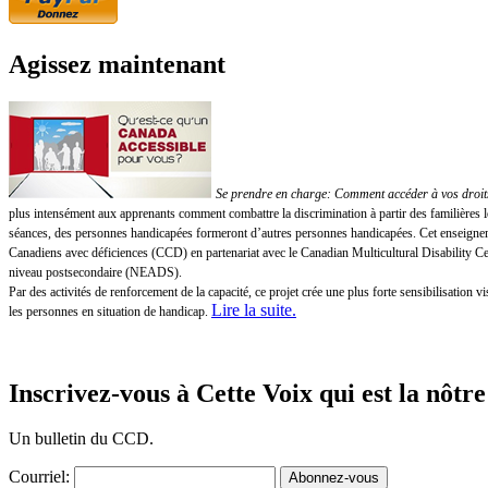
Agissez maintenant
Se prendre en charge: Comment accéder à vos droits!
plus intensément aux apprenants comment combattre la discrimination à partir des familières 
séances, des personnes handicapées formeront d’autres personnes handicapées. Cet enseigneme
Canadiens avec déficiences (CCD) en partenariat avec le Canadian Multicultural Disability 
niveau postsecondaire (NEADS).
Par des activités de renforcement de la capacité, ce projet crée une plus forte sensibilisatio
Lire la suite
.
les personnes en situation de handicap.
Inscrivez-vous à Cette Voix qui est la nôtre
Un bulletin du CCD.
Courriel: