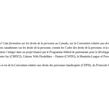
 Cette formation sur les droits de la personne au Canada, sur la Convention relative aux dr
lois canadiennes sur les droits de la personne, comme les Codes des droits de la personne, et
nt s’intègre dans un projet financé par le Programme fédéral de partenariats pour le développ
Centre Inc (CMDCI), Citizens With Disabilities – Ontario (CWDO), la Manitoba League of Person
n vis-à-vis de la Convention relative aux droits des personnes handicapées (CDPH), du Protocole 